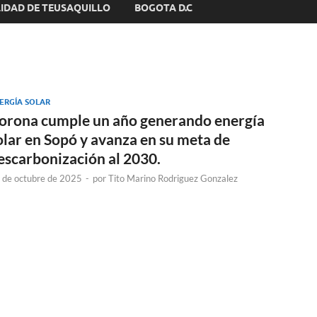
IDAD DE TEUSAQUILLO
BOGOTA D.C
ERGÍA SOLAR
orona cumple un año generando energía
olar en Sopó y avanza en su meta de
escarbonización al 2030.
 de octubre de 2025
-
por
Tito Marino Rodriguez Gonzalez